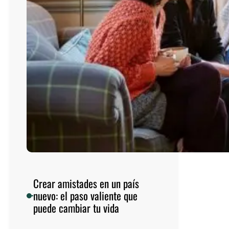
n
:
e
l
a
c
t
o
m
á
s
v
a
l
i
Crear amistades en un país
e
nuevo: el paso valiente que
n
puede cambiar tu vida
t
e