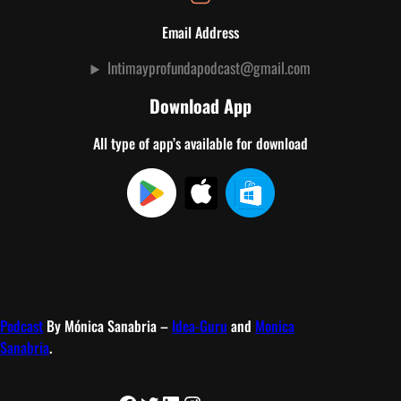
a
m
Email Address
b
Intimayprofundapodcast@gmail.com
i
a
Download App
r
t
All type of app’s available for download
u
v
i
d
a
Podcast
By Mónica Sanabria –
Idea-Guru
and
Monica
Sanabria
.