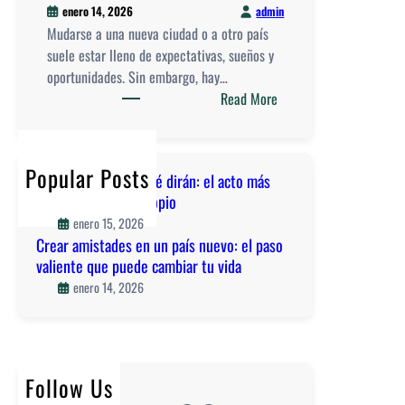
admin
enero 14, 2026
d
Mudarse a una nueva ciudad o a otro país
e
suele estar lleno de expectativas, sueños y
a
oportunidades. Sin embargo, hay…
m
:
Read More
o
C
r
r
p
e
r
Popular Posts
Vivir sin miedo al qué dirán: el acto más
a
o
valiente de amor propio
r
p
enero 15, 2026
a
i
Crear amistades en un país nuevo: el paso
m
o
valiente que puede cambiar tu vida
i
enero 14, 2026
s
t
a
d
e
Follow Us
s