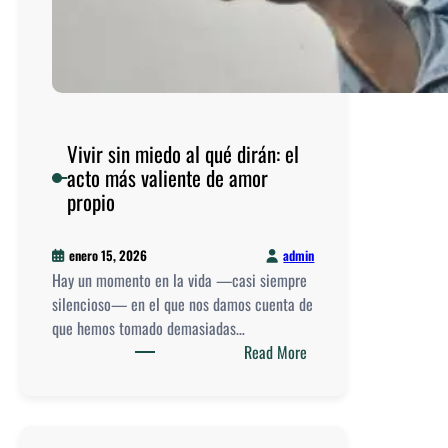
Vivir sin miedo al qué dirán: el
acto más valiente de amor
propio
admin
enero 15, 2026
Hay un momento en la vida —casi siempre
silencioso— en el que nos damos cuenta de
que hemos tomado demasiadas…
:
Read More
V
i
v
i