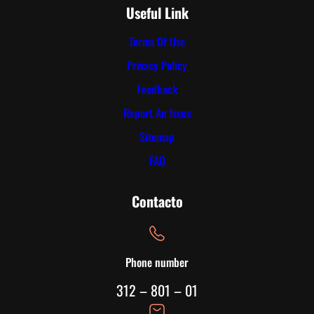
s
Useful Link
o
v
Terms Of Use
a
Privacy Policy
l
i
Feedback
e
Report An Issue
n
Sitemap
t
e
FAQ
q
u
Contacto
e
p
u
e
Phone number
d
312 – 801 – 01
e
c