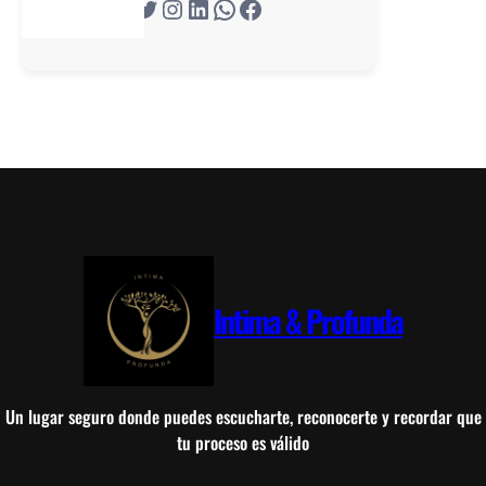
Twitter
Instagram
LinkedIn
WhatsApp
Facebook
e
n
u
n
p
a
í
s
n
u
e
v
Intima & Profunda
o
:
e
l
Un lugar seguro donde puedes escucharte, reconocerte y recordar que
p
tu proceso es válido
a