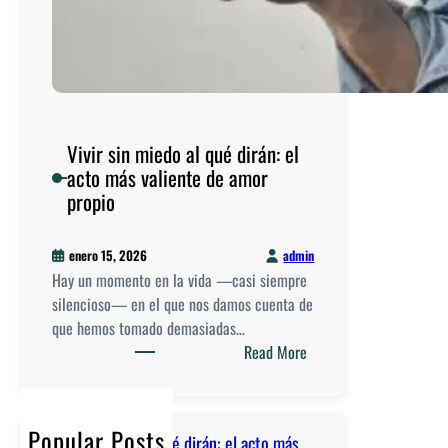
Vivir sin miedo al qué dirán: el
acto más valiente de amor
propio
admin
enero 15, 2026
Hay un momento en la vida —casi siempre
silencioso— en el que nos damos cuenta de
que hemos tomado demasiadas…
:
Read More
V
i
v
Popular Posts
Vivir sin miedo al qué dirán: el acto más
i