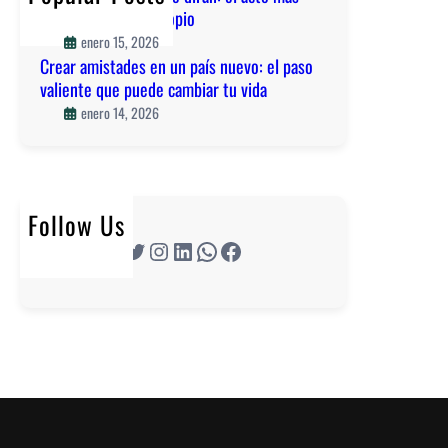
valiente de amor propio
r
enero 15, 2026
s
Crear amistades en un país nuevo: el paso
i
valiente que puede cambiar tu vida
n
enero 14, 2026
m
i
e
d
o
Follow Us
a
Twitter
Instagram
LinkedIn
WhatsApp
Facebook
l
q
u
é
d
i
r
á