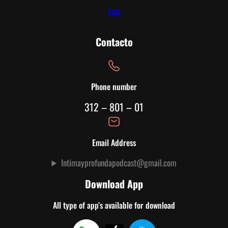
d
FAQ
e
a
Contacto
m
o
r
p
Phone number
r
312 – 801 – 01
o
p
i
o
Email Address
Intimayprofundapodcast@gmail.com
Download App
All type of app’s available for download