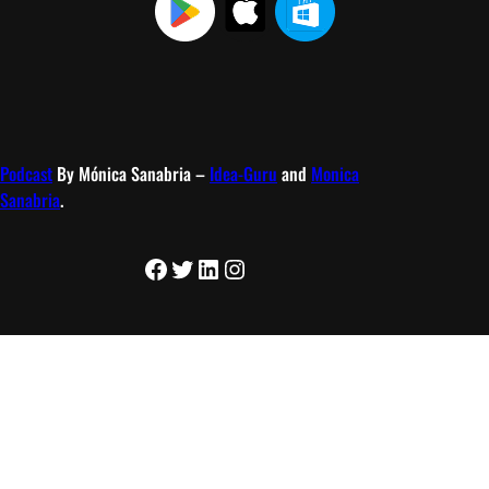
Podcast
By Mónica Sanabria –
Idea-Guru
and
Monica
Sanabria
.
Facebook
Twitter
LinkedIn
Instagram