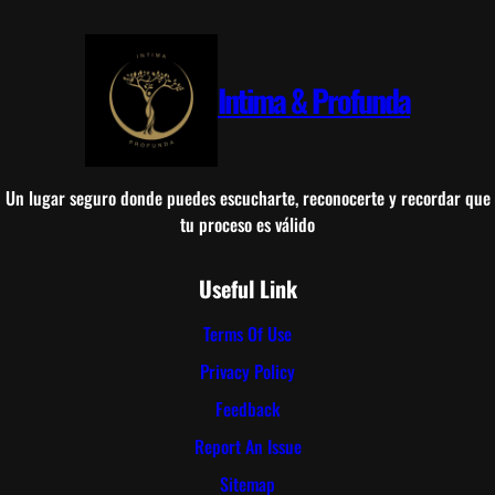
n
:
e
l
Intima & Profunda
a
c
t
o
Un lugar seguro donde puedes escucharte, reconocerte y recordar que
m
tu proceso es válido
á
s
Useful Link
v
a
Terms Of Use
l
Privacy Policy
i
e
Feedback
n
Report An Issue
t
Sitemap
e