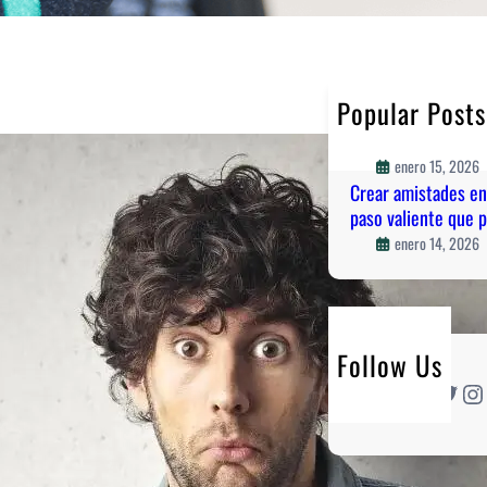
Popular Posts
Vivir sin miedo al 
valiente de amor p
enero 15, 2026
Crear amistades en
paso valiente que 
enero 14, 2026
Follow Us
Twitter
Instagram
L