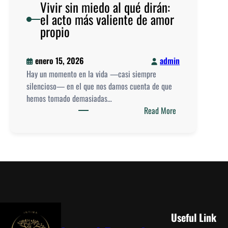
Vivir sin miedo al qué dirán:
el acto más valiente de amor
propio
enero 15, 2026
admin
Hay un momento en la vida —casi siempre
silencioso— en el que nos damos cuenta de que
hemos tomado demasiadas…
:
Read More
V
i
v
i
r
s
i
n
Useful Link
m